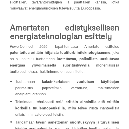
sijoittajien, tavarantoimittajien ja päättäjien kanssa, jotka
muovaavat energiamurroksen tulevaisuutta Euroopassa.
Amertaten edistyksellisen
energiateknologian esittely
PowerConnect 2026 -tapahtumassa Amertate esittelee
, joka
patentoitua erittäin hiljaista tuuliturbiiniteknologiaamme
on suunniteltu tuottamaan
luotettavaa, paikallista uusiutuvaa
monenlaisissa
energiaa ylivoimaisella suorituskyvyllä
tuuliolosuhteissa. Turbiinimme on suunniteltu:
Tuottamaan
kaksinkertaisen vuotuisen käyttöajan
perinteisiin järjestelmiin verrattuna, maksimoiden
energiantuotannon.
Toimimaan tehokkaasti sekä
erittäin alhaisilla että erittäin
, mikä tekee niistä ihanteellisia
korkeilla tuulennopeuksilla
erilaisiin ilmasto-olosuhteisiin.
Tarjoamaan
ja
täysin äänettömän suorituskyvyn
turvallisen
, vastaten yhteisöjen huoliin melusta ja
käytön asuinalueilla