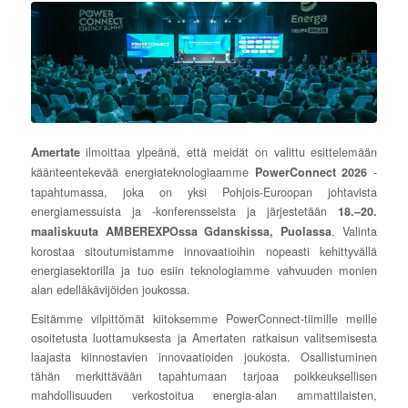
ilmoittaa ylpeänä, että meidät on valittu esittelemään
Amertate
käänteentekevää energiateknologiaamme
-
PowerConnect 2026
tapahtumassa, joka on yksi Pohjois-Euroopan johtavista
energiamessuista ja -konferensseista ja järjestetään
18.–20.
. Valinta
maaliskuuta AMBEREXPOssa Gdanskissa, Puolassa
korostaa sitoutumistamme innovaatioihin nopeasti kehittyvällä
energiasektorilla ja tuo esiin teknologiamme vahvuuden monien
alan edelläkävijöiden joukossa.
Esitämme vilpittömät kiitoksemme PowerConnect-tiimille meille
osoitetusta luottamuksesta ja Amertaten ratkaisun valitsemisesta
laajasta kiinnostavien innovaatioiden joukosta. Osallistuminen
tähän merkittävään tapahtumaan tarjoaa poikkeuksellisen
mahdollisuuden verkostoitua energia-alan ammattilaisten,