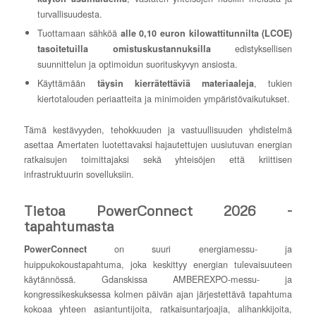
turvallisuudesta.
Tuottamaan sähköä
alle 0,10 euron kilowattitunnilta (LCOE)
edistyksellisen
tasoitetuilla omistuskustannuksilla
suunnittelun ja optimoidun suorituskyvyn ansiosta.
Käyttämään
, tukien
täysin kierrätettäviä materiaaleja
kiertotalouden periaatteita ja minimoiden ympäristövaikutukset.
Tämä kestävyyden, tehokkuuden ja vastuullisuuden yhdistelmä
asettaa Amertaten luotettavaksi hajautettujen uusiutuvan energian
ratkaisujen toimittajaksi sekä yhteisöjen että kriittisen
infrastruktuurin sovelluksiin.
Tietoa PowerConnect 2026 -
tapahtumasta
on suuri energiamessu- ja
PowerConnect
huippukokoustapahtuma, joka keskittyy energian tulevaisuuteen
käytännössä. Gdanskissa AMBEREXPO-messu- ja
kongressikeskuksessa kolmen päivän ajan järjestettävä tapahtuma
kokoaa yhteen asiantuntijoita, ratkaisuntarjoajia, alihankkijoita,