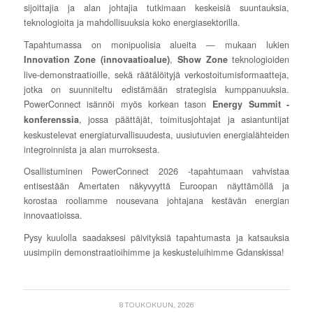
sijoittajia ja alan johtajia tutkimaan keskeisiä suuntauksia,
teknologioita ja mahdollisuuksia koko energiasektorilla.
Tapahtumassa on monipuolisia alueita — mukaan lukien
,
teknologioiden
Innovation Zone (innovaatioalue)
Show Zone
live-demonstraatioille, sekä räätälöityjä verkostoitumisformaatteja,
jotka on suunniteltu edistämään strategisia kumppanuuksia.
PowerConnect isännöi myös korkean tason
Energy Summit -
, jossa päättäjät, toimitusjohtajat ja asiantuntijat
konferenssia
keskustelevat energiaturvallisuudesta, uusiutuvien energialähteiden
integroinnista ja alan murroksesta.
Osallistuminen PowerConnect 2026 -tapahtumaan vahvistaa
entisestään Amertaten näkyvyyttä Euroopan näyttämöllä ja
korostaa rooliamme nousevana johtajana kestävän energian
innovaatioissa.
Pysy kuulolla saadaksesi päivityksiä tapahtumasta ja katsauksia
uusimpiin demonstraatioihimme ja keskusteluihimme Gdanskissa!
8 TOUKOKUUN, 2026