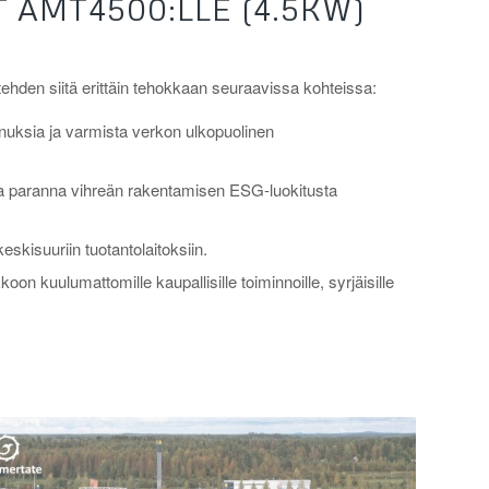
 AMT4500:LLE (4.5KW)
ehden siitä erittäin tehokkaan seuraavissa kohteissa:
uksia ja varmista verkon ulkopuolinen
ja paranna vihreän rakentamisen ESG-luokitusta
keskisuuriin tuotantolaitoksiin.
n kuulumattomille kaupallisille toiminnoille, syrjäisille