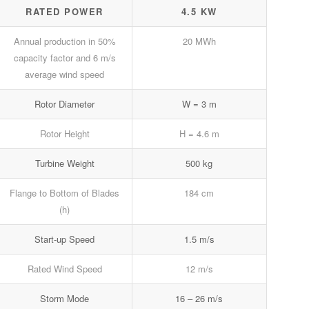
RATED POWER
4.5 KW
Annual production in 50%
20 MWh
capacity factor and 6 m/s
average wind speed
Rotor Diameter
W = 3 m
Rotor Height
H = 4.6 m
Turbine Weight
500 kg
Flange to Bottom of Blades
184 cm
(h)
Start-up Speed
1.5 m/s
Rated Wind Speed
12 m/s
Storm Mode
16 – 26 m/s