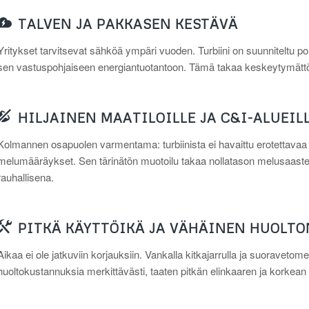
TALVEN JA PAKKASEN KESTÄVÄ
Yritykset tarvitsevat sähköä ympäri vuoden. Turbiini on suunniteltu poh
sen vastuspohjaiseen energiantuotantoon. Tämä takaa keskeytymättöm
HILJAINEN MAATILOILLE JA C&I-ALUEIL
Kolmannen osapuolen varmentama: turbiinista ei havaittu erotettavaa m
melumääräykset. Sen tärinätön muotoilu takaa nollatason melusaasteen
rauhallisena.
PITKÄ KÄYTTÖIKÄ JA VÄHÄINEN HUOLT
Aikaa ei ole jatkuviin korjauksiin. Vankalla kitkajarrulla ja suorave
huoltokustannuksia merkittävästi, taaten pitkän elinkaaren ja korkean 