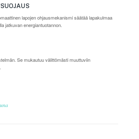
YSUOJAUS
. Automaattinen lapojen ohjausmekanismi säätää lapakulmaa
lla jatkuvan energiantuotannon.
estelmän. Se mukautuu välittömästi muuttuviin
.
suna