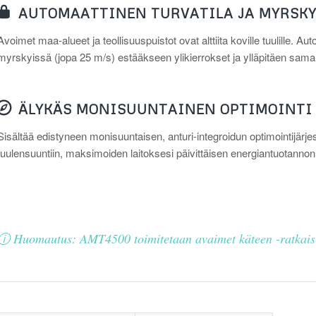
AUTOMAATTINEN TURVATILA JA MYRSK
Avoimet maa-alueet ja teollisuuspuistot ovat alttiita koville tuulille
myrskyissä (jopa 25 m/s) estääkseen ylikierrokset ja ylläpitäen sama
ÄLYKÄS MONISUUNTAINEN OPTIMOINTI
Sisältää edistyneen monisuuntaisen, anturi-integroidun optimointijärj
tuulensuuntiin, maksimoiden laitoksesi päivittäisen energiantuotannon
ⓘ Huomautus: AMT4500 toimitetaan avaimet käteen -ratkai