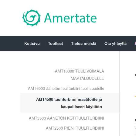
Kotisivu
Tuotteet
Tietoa meistä
Ota yhteyttä
AMT10000 TUULIVOIMALA
MAATALOUDELLE
AMT6000 äänetön tuuliturbiini teollisuudelle
AMT4500 tuuliturbiini maatiloille ja
kaupalliseen käyttöön
AMT3500 ÄÄNETÖN KOTITUULITURBIINI
AMT2500 PIENI TUULITURBIINI