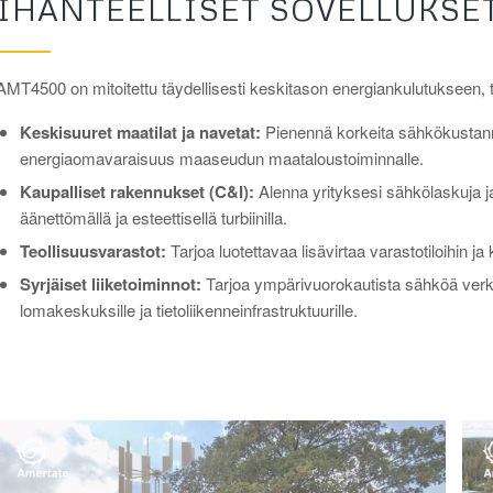
IHANTEELLISET SOVELLUKSET
AMT4500 on mitoitettu täydellisesti keskitason energiankulutukseen, t
Keskisuuret maatilat ja navetat:
Pienennä korkeita sähkökustann
energiaomavaraisuus maaseudun maataloustoiminnalle.
Kaupalliset rakennukset (C&I):
Alenna yrityksesi sähkölaskuja 
äänettömällä ja esteettisellä turbiinilla.
Teollisuusvarastot:
Tarjoa luotettavaa lisävirtaa varastotiloihin ja 
Syrjäiset liiketoiminnot:
Tarjoa ympärivuorokautista sähköä verkkoo
lomakeskuksille ja tietoliikenneinfrastruktuurille.