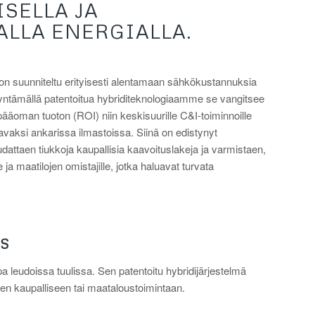
SELLA JA
ALLA ENERGIALLA.
 on suunniteltu erityisesti alentamaan sähkökustannuksia
ödyntämällä patentoitua hybriditeknologiaamme se vangitsee
pääoman tuoton (ROI) niin keskisuurille C&I-toiminnoille
vaksi ankarissa ilmastoissa. Siinä on edistynyt
dattaen tiukkoja kaupallisia kaavoituslakeja ja varmistaen,
 ja maatilojen omistajille, jotka haluavat turvata
S
leudoissa tuulissa. Sen patentoitu hybridijärjestelmä
en kaupalliseen tai maataloustoimintaan.