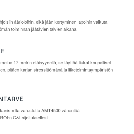
joisiin äärioloihin, eikä jään kertyminen lapoihin vaikuta
än toiminnan jäätävien talvien aikana.
LE
elua 17 metrin etäisyydellä, se täyttää tiukat kaupalliset
, pitäen karjan stressittömänä ja liiketoimintaympäristön
ONTARVE
tomekanismilla varustettu AMT4500 vähentää
ROI:n C&I-sijoituksellesi.