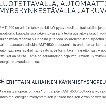
LUOTETTAVALLA, AUTOMAATTI
MYRSKYNKESTÄVÄLLÄ JATKUV
AMT4500 on erittäin tehokas 4,5 kW pystyakselinen tuuliturbiini, joka
maatiloilla, kaupallisissa rakennuksissa ja teollisuuslaitoksissa. Hy
tuulen mistä tahansa suunnasta ja tarjoaa poikkeuksellisen sijoitetun 
kuin maaseutualueillekin. AMT4500 on suunniteltu ehdottoman luotetta
automaattinen lapakulman säätö ja se toimii täysin äänettömästi – nou
ettei karjaa häiritä. Tämä on äärimmäinen hajautettu ratkaisu yrityksille
energiaomavaraisuutensa.
ERITTÄIN ALHAINEN KÄYNNISTYSNOPEU
Käynnistysnopeus on vain 1,5 m/s, joten AMT4500 tuottaa sähköä jopa 
maksimoi energian hyödyntämisen ja takaa tasaisen virran päivittäise