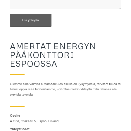
AMERTAT ENERGYN
PÄÄKONTTORI
ESPOOSSA
Olemme aina valmiita auttamaan! Jos sinulla on kysymyksiä, tarvitset tukea tai
haluat oppia lisää tuotteistamme, voit ottaa meihin yhteyttä millä tahansa alla
olevista tavoista
Osoite
A Grid, Otakaari 5, Espoo, Finland,
Yhteystiedot