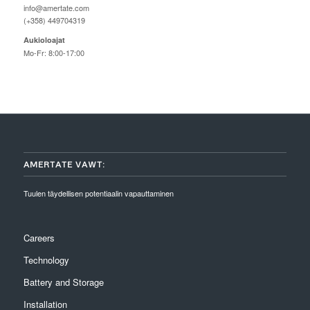
info@amertate.com
(+358) 449704319
Aukioloajat
Mo-Fr: 8:00-17:00
AMERTATE VAWT:
Tuulen täydellisen potentiaalin vapauttaminen
Careers
Technology
Battery and Storage
Installation