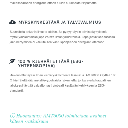
maksimaaliseen energiantuottoon tuulen suunnasta riippumatta.
MYRSKYNKESTÄVÄ JA TALVIVALMIUS
Suunniteltu ankariin ilmasto-oloihin. Se pysyy täysin toimintakykyisenä
myrskyolosuhteissa jopa 25 m/s ilman ylikierroksia. Jopa jäätävissä talvissa
jään kertyminen ei vaikuta sen vastuspohjaiseen energiantuotantoon.
100 % KIERRÄTETTÄVÄ (ESG-
YHTEENSOPIVA)
Rakennettu täysin ilman kierrätyskelvotonta lasikuitua. AMT6000 käyttää 100
% kierrätettävää, metallilevypohjaista rakennetta, jonka avulla kaupallinen
laitoksesi täyttää vaivattomasti globaalit kestävän kehityksen ja ESG-
standardit.
ⓘ Huomautus: AMT6000 toimitetaan avaimet
käteen -ratkaisuna