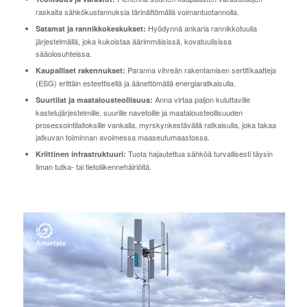
raskaita sähkökustannuksia tärinättömällä voimantuotannolla.
Hyödynnä ankaria rannikkotuulia
Satamat ja rannikkokeskukset:
järjestelmällä, joka kukoistaa äärimmäisissä, kovatuulisissa
sääolosuhteissa.
Paranna vihreän rakentamisen sertifikaatteja
Kaupalliset rakennukset:
(ESG) erittäin esteettisellä ja äänettömällä energiaratkaisulla.
Anna virtaa paljon kuluttaville
Suurtilat ja maatalousteollisuus:
kastelujärjestelmille, suurille navetoille ja maatalousteollisuuden
prosessointilaitoksille vankalla, myrskynkestävällä ratkaisulla, joka takaa
jatkuvan toiminnan avoimessa maaseutumaastossa.
Tuota hajautettua sähköä turvallisesti täysin
Kriittinen infrastruktuuri:
ilman tutka- tai tietoliikennehäiriöitä.