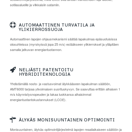
sotilasalueille ja vilkkaisiin satamiin.
AUTOMAATTINEN TURVATILA JA
YLIKIERROSSUOJA
Automaattinen lapojen ohjausmekanismi säätää lapakulmaa epäsuotuisissa
olosuhteissa (myrskyissä jopa 25 m/s) estääkseen ylikierrokset ja ylläpitäen
samalla jatkuvan energiantuotannon.
NELJÄSTI PATENTOITU
HYBRIDITEKNOLOGIA
Yhdistämällä nosto- ja vastusvoimat älykkääseen lapakulman säätöön,
AMT6000 tarjoaa ylivoimaisen suorituskyvyn. Se saavuttaa erittäin alhaisen 1
m/s käynnistysnopeuden ja takaa luokkansa alhaisimmat
energiantuotantokustannukset (LCOE).
ÄLYKÄS MONISUUNTAINEN OPTIMOINTI
Monisuuntainen, älykäs optimointijärjestelmä lapojen reaaliaikaiseen säätöön ja