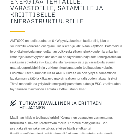
ENERGIAA TEHTAILLE,
VARASTOILLE, SATAMILLE JA
KRIITTISELLE
INFRASTRUKTUURILLE.
AMT6000 on teollisuustason 6 kW pystyakselinen tuuliturbiini, joka on
suunniteltu korkeaan energiankulutukseen ja jatkuvaan käyttöön. Patentoidun
hybriditeknologiamme tuottaman poikkeuksellisen tehokkuuden ja ankarien
ilmastojen kestävyyden ansiosta se on täydellinen hajautettu energiaratkaisu
raskaisiin sovelluksiin – kaupallisista rakennuksista ja varastoista suuriin
maatalousprojekteihin ja verkkoon kuulumattomiin teollisuuskeskuksiin.
Luotettavuuteen suunnitellussa AMT6000:ssa on edistynyt automaattinen
lapakulman säätö ja kitkajarru maksimaalisen turvallisuuden takaamiseksi.
Tämä mahdollistaa yrityksille energiariippumattomuuden ja ESG-vaatimusten
täyttämisen minimoiden samalla käyttökustannukset.
TUTKAYSTÄVÄLLINEN JA ERITTÄIN
HILJAINEN
Maailman hiljaisin teollisuusturbiini (Kolmannen osapuolen varmentama:
turbiinista ei havaittu erotettavaa melua 17 metrin etäisyydellä). Sen
pystyakselinen rakenne takaa, ettei se häiritse tutka- tai
tietoliikennejärjestelmiä, mikä tekee siitä ainoan vaihtoehdon raja-alueille,