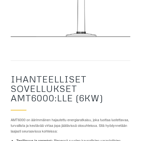
IHANTEELLISET
SOVELLUKSET
AMT6000:LLE (6KW)
AMT6000 on äärimmäinen hajautettu energiaratkaisu, joka tuottaa luotettavaa,
turvallista ja kestävää virtaa jopa jäätävissä olosuhteissa. Sitä hyödynnetään
laajasti seuraavissa kohteissa:
Pienennä suurten kaupallisten varastotilojen
Teollisuus ja varastot: