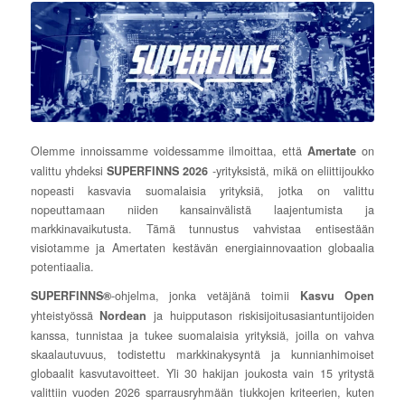
Olemme innoissamme voidessamme ilmoittaa, että
on
Amertate
valittu yhdeksi
-yrityksistä, mikä on eliittijoukko
SUPERFINNS 2026
nopeasti kasvavia suomalaisia yrityksiä, jotka on valittu
nopeuttamaan niiden kansainvälistä laajentumista ja
markkinavaikutusta. Tämä tunnustus vahvistaa entisestään
visiotamme ja Amertaten kestävän energiainnovaation globaalia
potentiaalia.
-ohjelma, jonka vetäjänä toimii
SUPERFINNS®
Kasvu Open
yhteistyössä
ja huipputason riskisijoitusasiantuntijoiden
Nordean
kanssa, tunnistaa ja tukee suomalaisia yrityksiä, joilla on vahva
skaalautuvuus, todistettu markkinakysyntä ja kunnianhimoiset
globaalit kasvutavoitteet. Yli 30 hakijan joukosta vain 15 yritystä
valittiin vuoden 2026 sparrausryhmään tiukkojen kriteerien, kuten