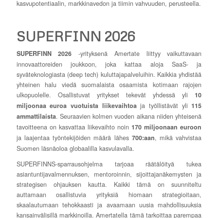
kasvupotentiaalin, markkinavedon ja tiimin vahvuuden, perusteella.
SUPERFINN 2026
-yrityksenä Amertate liittyy vaikuttavaan
SUPERFINN 2026
innovaattoreiden joukkoon, joka kattaa aloja SaaS- ja
syväteknologiasta (deep tech) kuluttajapalveluihin. Kaikkia yhdistää
yhteinen halu viedä suomalaista osaamista kotimaan rajojen
ulkopuolelle. Osallistuvat yritykset tekevät yhdessä yli
10
ja työllistävät yli
miljoonaa euroa vuotuista liikevaihtoa
115
. Seuraavien kolmen vuoden aikana niiden yhteisenä
ammattilaista
tavoitteena on kasvattaa liikevaihto noin
170 miljoonaan euroon
ja laajentaa työntekijöiden määrä lähes
, mikä vahvistaa
700:aan
Suomen läsnäoloa globaalilla kasvulavalla.
SUPERFINNS-sparrausohjelma tarjoaa räätälöityä tukea
asiantuntijavalmennuksen, mentoroinnin, sijoittajanäkemysten ja
strategisen ohjauksen kautta. Kaikki tämä on suunniteltu
auttamaan osallistuvia yrityksiä hiomaan strategioitaan,
skaalautumaan tehokkaasti ja avaamaan uusia mahdollisuuksia
kansainvälisillä markkinoilla. Amertatella tämä tarkoittaa parempaa