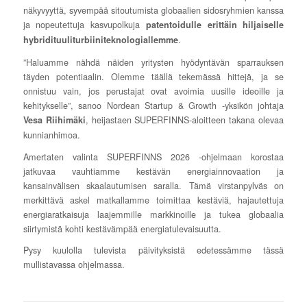
näkyvyyttä, syvempää sitoutumista globaalien sidosryhmien kanssa
ja nopeutettuja kasvupolkuja
patentoidulle erittäin hiljaiselle
.
hybridituuliturbiiniteknologiallemme
”Haluamme nähdä näiden yritysten hyödyntävän sparrauksen
täyden potentiaalin. Olemme täällä tekemässä hittejä, ja se
onnistuu vain, jos perustajat ovat avoimia uusille ideoille ja
kehitykselle”, sanoo Nordean Startup & Growth -yksikön johtaja
, heijastaen SUPERFINNS-aloitteen takana olevaa
Vesa Riihimäki
kunnianhimoa.
Amertaten valinta SUPERFINNS 2026 -ohjelmaan korostaa
jatkuvaa vauhtiamme kestävän energiainnovaation ja
kansainvälisen skaalautumisen saralla. Tämä virstanpylväs on
merkittävä askel matkallamme toimittaa kestäviä, hajautettuja
energiaratkaisuja laajemmille markkinoille ja tukea globaalia
siirtymistä kohti kestävämpää energiatulevaisuutta.
Pysy kuulolla tulevista päivityksistä edetessämme tässä
mullistavassa ohjelmassa.