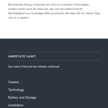
Bei Amertate Energy entwickeln wir nicht nur innovative Technologien,
sondern bauen auch ein Team auf, das sich mit Leidenschaft für
Nachhaltigkeit und nachhaltige Wirkung einsetzt. Wir laden Sie ein, diesen Weg
mit uns zu gehen!
AMERTATE VAWT:
Das wahre Potenzial des Windes entfesseln
Careers
Technology
Battery and Storage
Installation